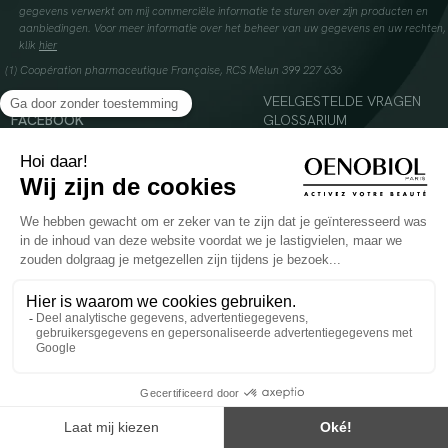
gegevens verwerkt om mij commerciële informatie te sturen over zijn producten en
aanbiedingen. Voor meer informatie over het beheer van uw gegevens en uw rechten,
klik
hier
(1) Coopération pharmaceutique Française, RCS Melun 399 227 636
INSTAGRAM
VEELGESTELDE VRAGEN
FACEBOOK
GLOSSARIUM
TIKTOK
CONTACTEER ONS
YOUTUBE
© 2024 Oenobiol Paris
Voedingssupplement dat moet worden geconsumeerd als onderdeel van een gevarieerde,
evenwichtige voeding en een gezonde levensstijl. Aanbevolen dagelijkse dosis niet
overschrijden. Enkel voor volwassenen, buiten het bereik van kinderen houden.