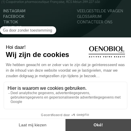
(1) Coopération pharmaceutique Française, RCS Melun 399 227 636
INSTAGRAM
VEELGESTELDE VRAGEN
FACEBOOK
GLOSSARIUM
TIKTOK
CONTACTEER ONS
YOUTUBE
© 2024 Oenobiol Paris
Voedingssupplement dat moet worden geconsumeerd als onderdeel van een gevarieerde,
evenwichtige voeding en een gezonde levensstijl. Aanbevolen dagelijkse dosis niet
overschrijden. Enkel voor volwassenen, buiten het bereik van kinderen houden.