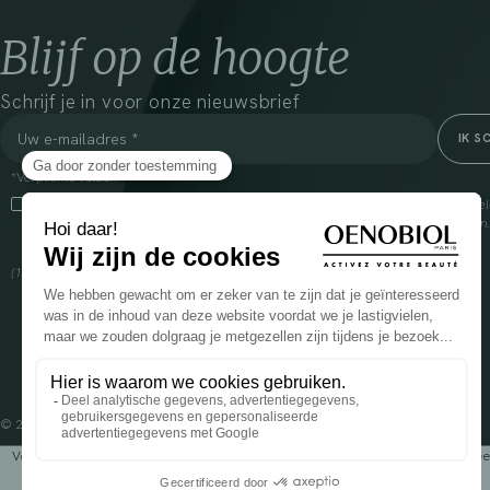
Blijf op de hoogte
Schrijf je in voor onze nieuwsbrief
*Verplichte velden
Door dit vakje aan te vinken, ga ik ermee akkoord dat Cooper(1) de verzam
om mij commerciële informatie te sturen over zijn producten en aanbiedingen
over het beheer van uw gegevens en uw rechten, klik
hier
(1) Coopération pharmaceutique Française, RCS Melun 399 227 636
© 2024 OENOBIOL PARIS
Voedingssupplement dat moet worden geconsumeerd als onderdeel van een gev