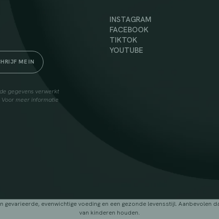
INSTAGRAM
FACEBOOK
TIKTOK
YOUTUBE
elde gegevens verwerkt
. Voor meer informatie
arieerde, evenwichtige voeding en een gezonde levensstijl. Aanbevolen dage
van kinderen houden.