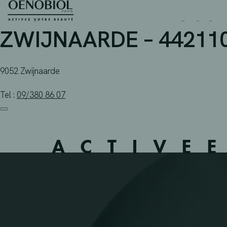
APOTHEEK DE KLOSSE-
Skip
to
content
ZWIJNAARDE – 44211
9052 Zwijnaarde
Tel :
09/380 86 07
ACTIVE