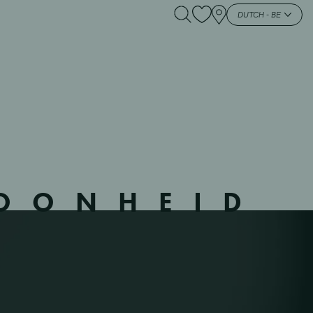
 – 442110 –
DUTCH - BE
HOONHEID