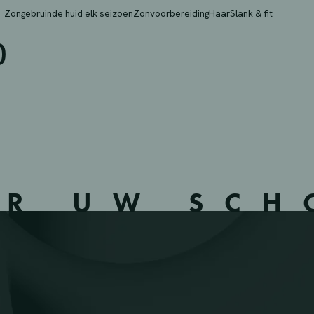
VAN GANSBEKE – GENT
Zongebruinde huid elk seizoen
Zonvoorbereiding
Haar
Slank & fit
0
ER UW SC