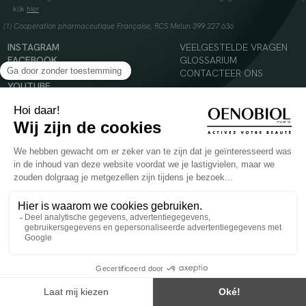
klik
hier
(1) Coopération pharmaceutique Française, RCS Melun 399 227 636
INSTAGRAM
VEELGESTELDE VRAGEN
FACEBOOK
GLOSSARIUM
TIKTOK
CONTACTEER ONS
YOUTUBE
© 2024 Oenobiol Paris
Voedingssupplement dat moet worden geconsumeerd als onderdeel van een gevarieerde,
evenwichtige voeding en een gezonde levensstijl. Aanbevolen dagelijkse dosis niet
overschrijden. Enkel voor volwassenen, buiten het bereik van kinderen houden.