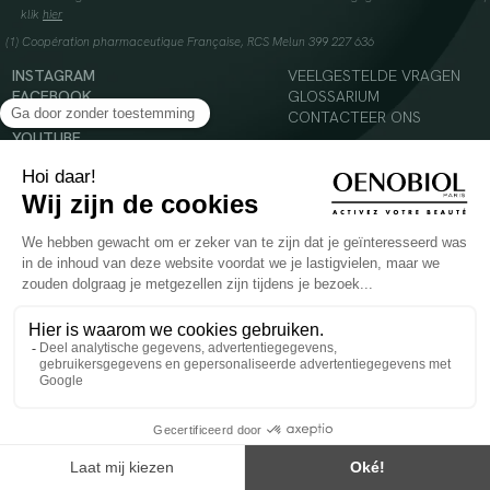
klik
hier
(1) Coopération pharmaceutique Française, RCS Melun 399 227 636
INSTAGRAM
VEELGESTELDE VRAGEN
FACEBOOK
GLOSSARIUM
TIKTOK
CONTACTEER ONS
YOUTUBE
© 2024 Oenobiol Paris
Voedingssupplement dat moet worden geconsumeerd als onderdeel van een gevarieerde,
evenwichtige voeding en een gezonde levensstijl. Aanbevolen dagelijkse dosis niet
overschrijden. Enkel voor volwassenen, buiten het bereik van kinderen houden.