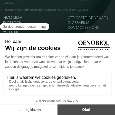
klik
hier
(1) Coopération pharmaceutique Française, RCS Melun 399 227 636
INSTAGRAM
VEELGESTELDE VRAGEN
FACEBOOK
GLOSSARIUM
TIKTOK
CONTACTEER ONS
YOUTUBE
© 2024 Oenobiol Paris
Voedingssupplement dat moet worden geconsumeerd als onderdeel van een gevarieerde,
evenwichtige voeding en een gezonde levensstijl. Aanbevolen dagelijkse dosis niet
overschrijden. Enkel voor volwassenen, buiten het bereik van kinderen houden.