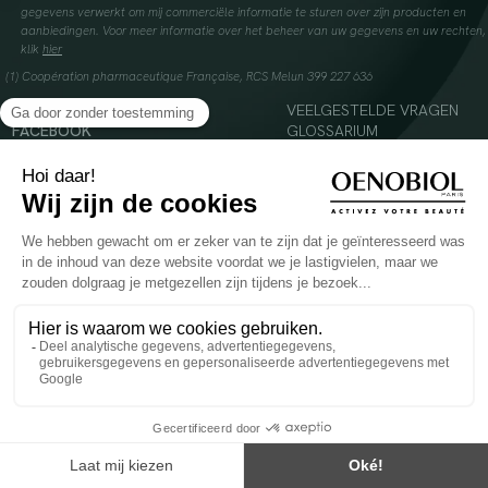
gegevens verwerkt om mij commerciële informatie te sturen over zijn producten en
aanbiedingen. Voor meer informatie over het beheer van uw gegevens en uw rechten,
klik
hier
(1) Coopération pharmaceutique Française, RCS Melun 399 227 636
INSTAGRAM
VEELGESTELDE VRAGEN
FACEBOOK
GLOSSARIUM
TIKTOK
CONTACTEER ONS
YOUTUBE
© 2024 Oenobiol Paris
Voedingssupplement dat moet worden geconsumeerd als onderdeel van een gevarieerde,
evenwichtige voeding en een gezonde levensstijl. Aanbevolen dagelijkse dosis niet
overschrijden. Enkel voor volwassenen, buiten het bereik van kinderen houden.