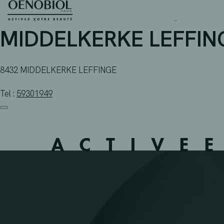
APOTHEEK DEBRUYNE –
Skip
to
content
MIDDELKERKE LEFFING
8432 MIDDELKERKE LEFFINGE
Tel :
59301949
ACTIVE