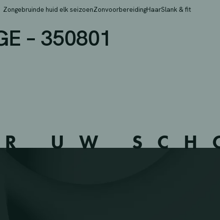
 MIDDELKERKE LEFFIN
Zongebruinde huid elk seizoen
Zonvoorbereiding
Haar
Slank & fit
E – 350801
ER UW SC