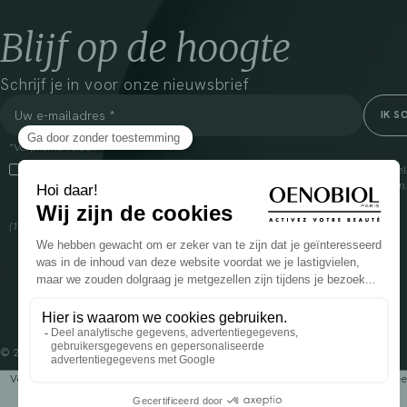
Blijf op de hoogte
Schrijf je in voor onze nieuwsbrief
*Verplichte velden
Door dit vakje aan te vinken, ga ik ermee akkoord dat Cooper(1) de verzam
om mij commerciële informatie te sturen over zijn producten en aanbiedingen
over het beheer van uw gegevens en uw rechten, klik
hier
(1) Coopération pharmaceutique Française, RCS Melun 399 227 636
© 2024 OENOBIOL PARIS
Voedingssupplement dat moet worden geconsumeerd als onderdeel van een gev