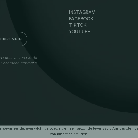
INSTAGRAM
FACEBOOK
TIKTOK
YOUTUBE
elde gegevens verwerkt
. Voor meer informatie
arieerde, evenwichtige voeding en een gezonde levensstijl. Aanbevolen dage
van kinderen houden.