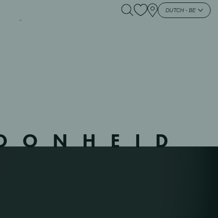
GE – 350801 –
DUTCH - BE
HOONHEID