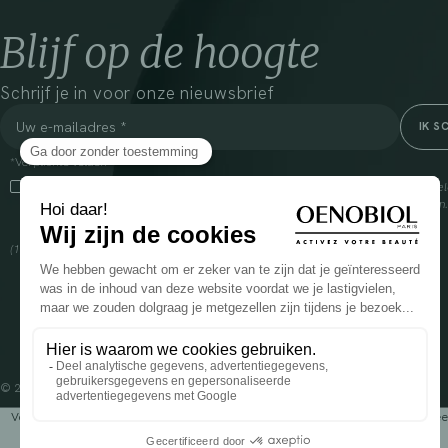
Blijf op de hoogte
Schrijf je in voor onze nieuwsbrief
*Verplichte velden
Door dit vakje aan te vinken, ga ik ermee akkoord dat Cooper(1) de verzam
om mij commerciële informatie te sturen over zijn producten en aanbiedingen
over het beheer van uw gegevens en uw rechten, klik
hier
(1) Coopération pharmaceutique Française, RCS Melun 399 227 636
© 2024 OENOBIOL PARIS
Voedingssupplement dat moet worden geconsumeerd als onderdeel van een gev