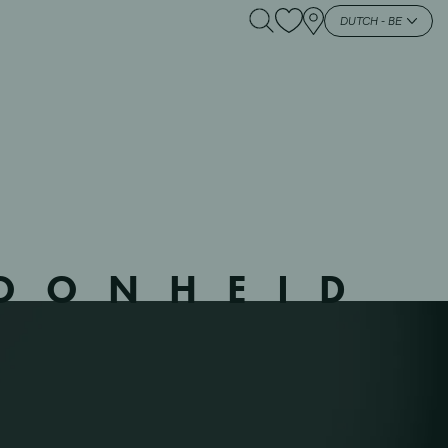
 – WERVIK – –
DUTCH - BE
HOONHEID