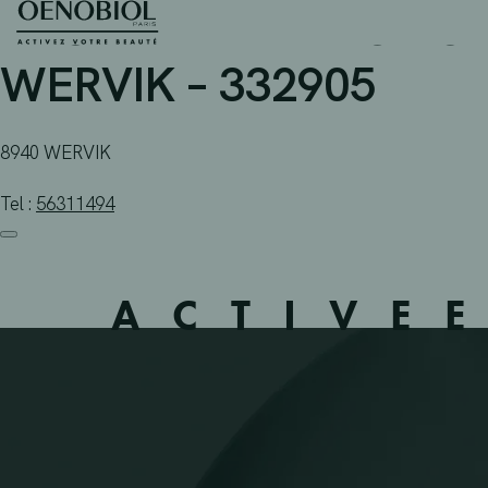
APOTHEEK DELEU ROBE
Skip
to
content
WERVIK – 332905
8940 WERVIK
Tel :
56311494
ACTIVE