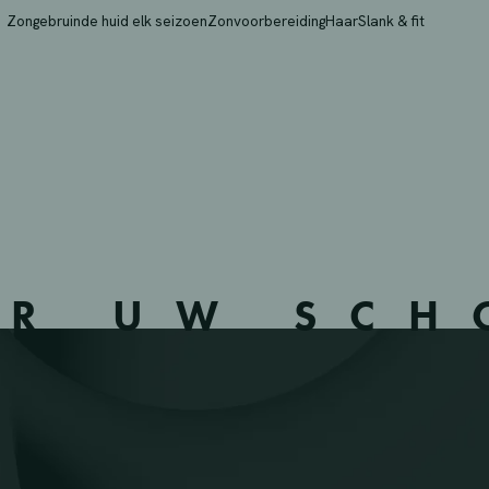
RT – WERVIK – 332905
Zongebruinde huid elk seizoen
Zonvoorbereiding
Haar
Slank & fit
ER UW SC