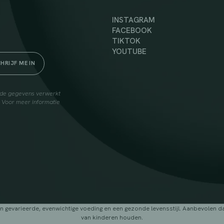
INSTAGRAM
FACEBOOK
TIKTOK
YOUTUBE
elde gegevens verwerkt
. Voor meer informatie
arieerde, evenwichtige voeding en een gezonde levensstijl. Aanbevolen dage
van kinderen houden.