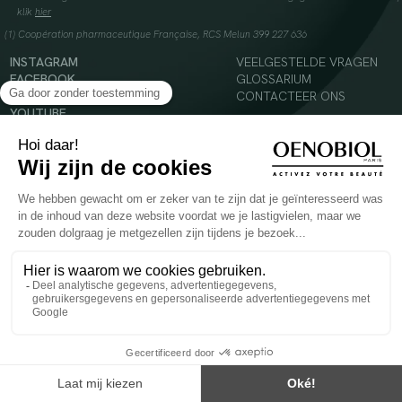
klik
hier
(1) Coopération pharmaceutique Française, RCS Melun 399 227 636
INSTAGRAM
VEELGESTELDE VRAGEN
FACEBOOK
GLOSSARIUM
TIKTOK
CONTACTEER ONS
YOUTUBE
© 2024 Oenobiol Paris
Voedingssupplement dat moet worden geconsumeerd als onderdeel van een gevarieerde,
evenwichtige voeding en een gezonde levensstijl. Aanbevolen dagelijkse dosis niet
overschrijden. Enkel voor volwassenen, buiten het bereik van kinderen houden.