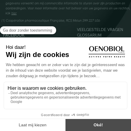
gegevens verwerkt om mij commerciële informatie te sturen over zijn producten en
aanbiedingen. Voor meer informatie over het beheer van uw gegevens en uw rechten,
klik
hier
(1) Coopération pharmaceutique Française, RCS Melun 399 227 636
INSTAGRAM
VEELGESTELDE VRAGEN
FACEBOOK
GLOSSARIUM
TIKTOK
CONTACTEER ONS
YOUTUBE
© 2024 Oenobiol Paris
Voedingssupplement dat moet worden geconsumeerd als onderdeel van een gevarieerde,
evenwichtige voeding en een gezonde levensstijl. Aanbevolen dagelijkse dosis niet
overschrijden. Enkel voor volwassenen, buiten het bereik van kinderen houden.