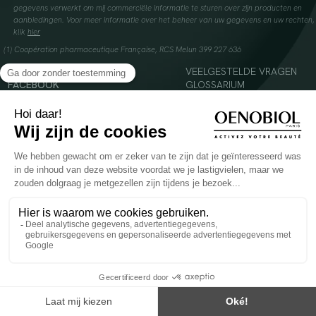
gegevens verwerkt om mij commerciële informatie te sturen over zijn producten en
aanbiedingen. Voor meer informatie over het beheer van uw gegevens en uw rechten,
klik
hier
(1) Coopération pharmaceutique Française, RCS Melun 399 227 636
INSTAGRAM
VEELGESTELDE VRAGEN
FACEBOOK
GLOSSARIUM
TIKTOK
CONTACTEER ONS
YOUTUBE
© 2024 Oenobiol Paris
Voedingssupplement dat moet worden geconsumeerd als onderdeel van een gevarieerde,
evenwichtige voeding en een gezonde levensstijl. Aanbevolen dagelijkse dosis niet
overschrijden. Enkel voor volwassenen, buiten het bereik van kinderen houden.