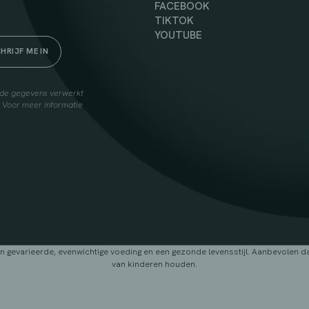
FACEBOOK
TIKTOK
YOUTUBE
elde gegevens verwerkt
. Voor meer informatie
arieerde, evenwichtige voeding en een gezonde levensstijl. Aanbevolen dage
van kinderen houden.