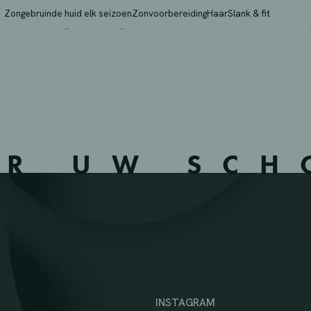
 MORTSEL BVBA – MO
Zongebruinde huid elk seizoen
Zonvoorbereiding
Haar
Slank & fit
ER UW SC
INSTAGRAM