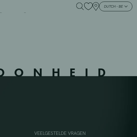
RTSEL – 113706
DUTCH - BE
HOONHEID
VEELGESTELDE VRAGEN