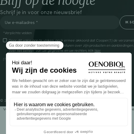
Blijf op de hoogte
Schrijf je in voor onze nieuwsbrief
*Verplichte velden
Door dit vakje aan te vinken, ga ik ermee akkoord dat Cooper(1) de verzam
om mij commerciële informatie te sturen over zijn producten en aanbiedingen
over het beheer van uw gegevens en uw rechten, klik
hier
(1) Coopération pharmaceutique Française, RCS Melun 399 227 636
© 2024 OENOBIOL PARIS
Voedingssupplement dat moet worden geconsumeerd als onderdeel van een gev