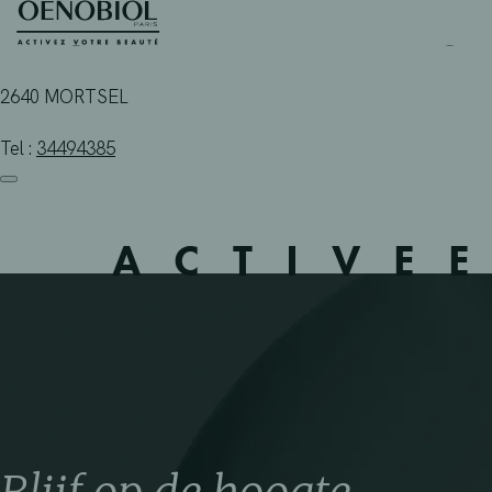
APOTHEEK FARMAPUNT
Skip
to
content
2640 MORTSEL
Tel :
34494385
ACTIVE