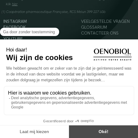
klik
hier
(1) Coopération pharmaceutique Française, RCS Melun 399 227 636
INSTAGRAM
VEELGESTELDE VRAGEN
FACEBOOK
GLOSSARIUM
TIKTOK
CONTACTEER ONS
YOUTUBE
© 2024 Oenobiol Paris
Voedingssupplement dat moet worden geconsumeerd als onderdeel van een gevarieerde,
evenwichtige voeding en een gezonde levensstijl. Aanbevolen dagelijkse dosis niet
overschrijden. Enkel voor volwassenen, buiten het bereik van kinderen houden.