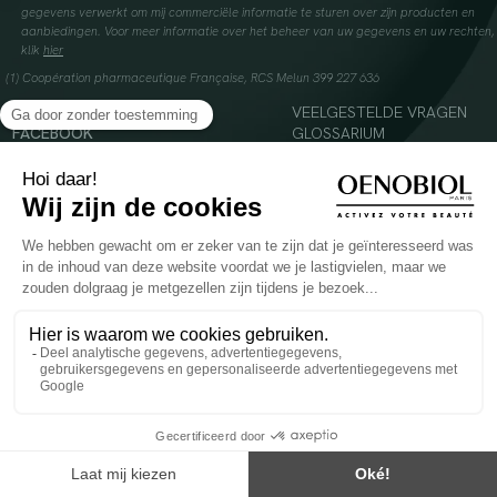
gegevens verwerkt om mij commerciële informatie te sturen over zijn producten en
aanbiedingen. Voor meer informatie over het beheer van uw gegevens en uw rechten,
klik
hier
(1) Coopération pharmaceutique Française, RCS Melun 399 227 636
INSTAGRAM
VEELGESTELDE VRAGEN
FACEBOOK
GLOSSARIUM
TIKTOK
CONTACTEER ONS
YOUTUBE
© 2024 Oenobiol Paris
Voedingssupplement dat moet worden geconsumeerd als onderdeel van een gevarieerde,
evenwichtige voeding en een gezonde levensstijl. Aanbevolen dagelijkse dosis niet
overschrijden. Enkel voor volwassenen, buiten het bereik van kinderen houden.