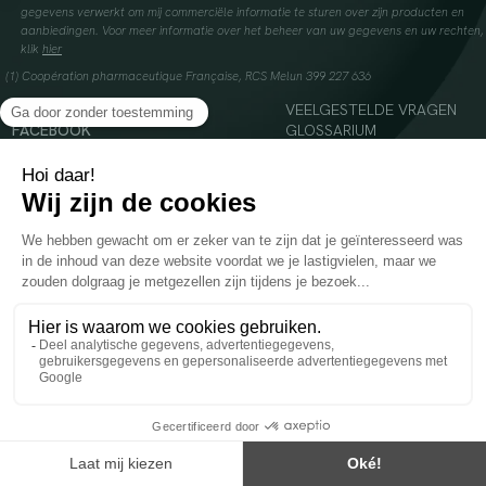
gegevens verwerkt om mij commerciële informatie te sturen over zijn producten en
aanbiedingen. Voor meer informatie over het beheer van uw gegevens en uw rechten,
klik
hier
(1) Coopération pharmaceutique Française, RCS Melun 399 227 636
INSTAGRAM
VEELGESTELDE VRAGEN
FACEBOOK
GLOSSARIUM
TIKTOK
CONTACTEER ONS
YOUTUBE
© 2024 Oenobiol Paris
Voedingssupplement dat moet worden geconsumeerd als onderdeel van een gevarieerde,
evenwichtige voeding en een gezonde levensstijl. Aanbevolen dagelijkse dosis niet
overschrijden. Enkel voor volwassenen, buiten het bereik van kinderen houden.