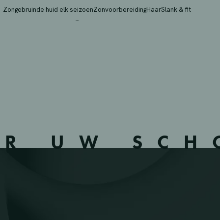
BA – OLEN – 132903 –
Zongebruinde huid elk seizoen
Zonvoorbereiding
Haar
Slank & fit
ER UW SC