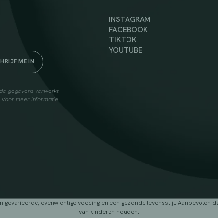
INSTAGRAM
FACEBOOK
TIKTOK
YOUTUBE
elde gegevens verwerkt
. Voor meer informatie
arieerde, evenwichtige voeding en een gezonde levensstijl. Aanbevolen dage
van kinderen houden.