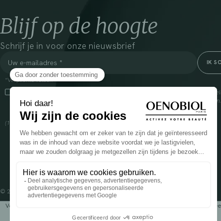
Blijf op de hoogte
Schrijf je in voor onze nieuwsbrief
*Verplichte velden
Door dit vakje aan te vinken, ga ik ermee akkoord dat Cooper(1) de verzam
om mij commerciële informatie te sturen over zijn producten en aanbiedingen
over het beheer van uw gegevens en uw rechten, klik
hier
(1) Coopération pharmaceutique Française, RCS Melun 399 227 636
© 2024 OENOBIOL PARIS
Voedingssupplement dat moet worden geconsumeerd als onderdeel van een gev