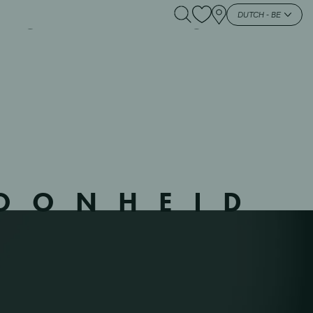
 OLEN – 13 – OLEN –
DUTCH - BE
HOONHEID