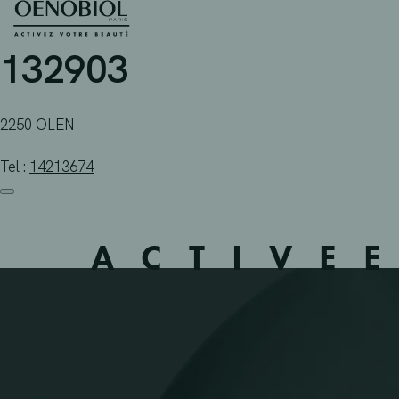
APOTHEEK HELLINGS BV
Skip
to
content
132903
2250 OLEN
Tel :
14213674
ACTIVE