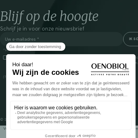
Blijf op de hoogte
Schrijf je in voor onze nieuwsbrief
*Verplichte velden
Door dit vakje aan te vinken, ga ik ermee akkoord dat Cooper(1) de verzam
om mij commerciële informatie te sturen over zijn producten en aanbiedingen
over het beheer van uw gegevens en uw rechten, klik
hier
(1) Coopération pharmaceutique Française, RCS Melun 399 227 636
© 2024 OENOBIOL PARIS
Voedingssupplement dat moet worden geconsumeerd als onderdeel van een gev