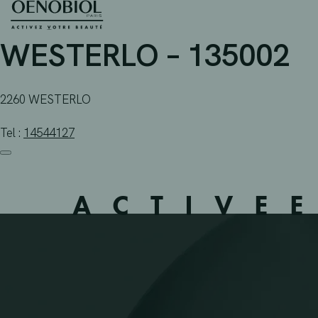
APOTHEEK HELLINX NV
Skip
to
content
WESTERLO – 135002
2260 WESTERLO
Tel :
14544127
ACTIVE