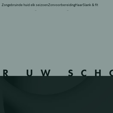
 – WESTERLO – 13500
Zongebruinde huid elk seizoen
Zonvoorbereiding
Haar
Slank & fit
ER UW SC