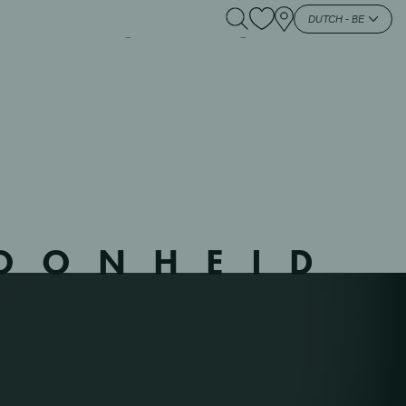
2 – WESTERLO –
DUTCH - BE
HOONHEID