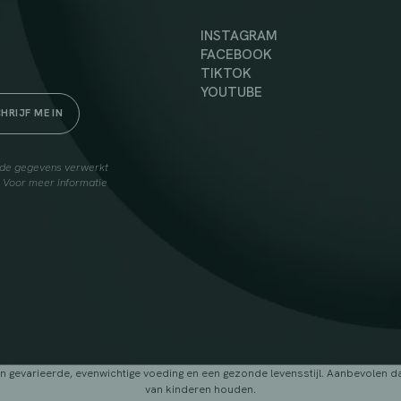
INSTAGRAM
FACEBOOK
TIKTOK
YOUTUBE
elde gegevens verwerkt
. Voor meer informatie
arieerde, evenwichtige voeding en een gezonde levensstijl. Aanbevolen dage
van kinderen houden.