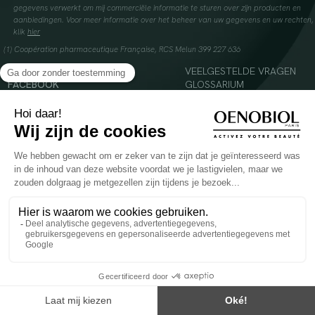
gegevens verwerkt om mij commerciële informatie te sturen over zijn producten en
aanbiedingen. Voor meer informatie over het beheer van uw gegevens en uw rechten,
klik
hier
(1) Coopération pharmaceutique Française, RCS Melun 399 227 636
INSTAGRAM
VEELGESTELDE VRAGEN
FACEBOOK
GLOSSARIUM
TIKTOK
CONTACTEER ONS
YOUTUBE
© 2024 Oenobiol Paris
Voedingssupplement dat moet worden geconsumeerd als onderdeel van een gevarieerde,
evenwichtige voeding en een gezonde levensstijl. Aanbevolen dagelijkse dosis niet
overschrijden. Enkel voor volwassenen, buiten het bereik van kinderen houden.