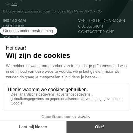
klik
hier
(1) Coopération pharmaceutique Française, RCS Melun 399 227 636
INSTAGRAM
VEELGESTELDE VRAGEN
FACEBOOK
GLOSSARIUM
TIKTOK
CONTACTEER ONS
YOUTUBE
© 2024 Oenobiol Paris
Voedingssupplement dat moet worden geconsumeerd als onderdeel van een gevarieerde,
evenwichtige voeding en een gezonde levensstijl. Aanbevolen dagelijkse dosis niet
overschrijden. Enkel voor volwassenen, buiten het bereik van kinderen houden.