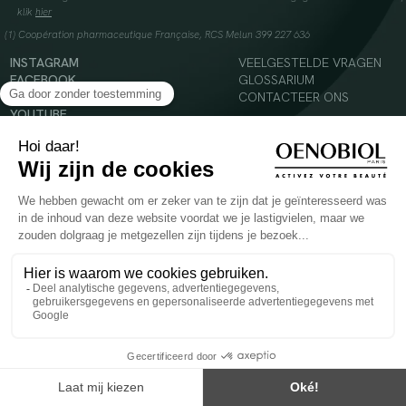
klik
hier
(1) Coopération pharmaceutique Française, RCS Melun 399 227 636
INSTAGRAM
VEELGESTELDE VRAGEN
FACEBOOK
GLOSSARIUM
TIKTOK
CONTACTEER ONS
YOUTUBE
© 2024 Oenobiol Paris
Voedingssupplement dat moet worden geconsumeerd als onderdeel van een gevarieerde,
evenwichtige voeding en een gezonde levensstijl. Aanbevolen dagelijkse dosis niet
overschrijden. Enkel voor volwassenen, buiten het bereik van kinderen houden.