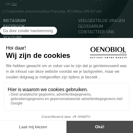
klik
hier
(1) Coopération pharmaceutique Française, RCS Melun 399 227 636
INSTAGRAM
VEELGESTELDE VRAGEN
FACEBOOK
GLOSSARIUM
TIKTOK
CONTACTEER ONS
YOUTUBE
© 2024 Oenobiol Paris
Voedingssupplement dat moet worden geconsumeerd als onderdeel van een gevarieerde,
evenwichtige voeding en een gezonde levensstijl. Aanbevolen dagelijkse dosis niet
overschrijden. Enkel voor volwassenen, buiten het bereik van kinderen houden.