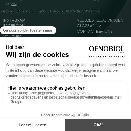
klik
hier
(1) Coopération pharmaceutique Française, RCS Melun 399 227 636
INSTAGRAM
VEELGESTELDE VRAGEN
FACEBOOK
GLOSSARIUM
TIKTOK
CONTACTEER ONS
YOUTUBE
© 2024 Oenobiol Paris
Voedingssupplement dat moet worden geconsumeerd als onderdeel van een gevarieerde,
evenwichtige voeding en een gezonde levensstijl. Aanbevolen dagelijkse dosis niet
overschrijden. Enkel voor volwassenen, buiten het bereik van kinderen houden.