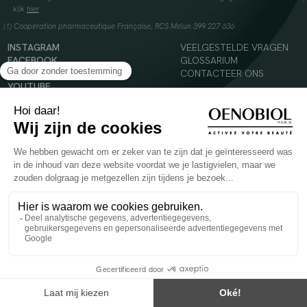
klik
hier
(1) Coopération pharmaceutique Française, RCS Melun 399 227 636
INSTAGRAM
VEELGESTELDE VRAGEN
FACEBOOK
GLOSSARIUM
TIKTOK
CONTACTEER ONS
YOUTUBE
© 2024 Oenobiol Paris
Voedingssupplement dat moet worden geconsumeerd als onderdeel van een gevarieerde,
evenwichtige voeding en een gezonde levensstijl. Aanbevolen dagelijkse dosis niet
overschrijden. Enkel voor volwassenen, buiten het bereik van kinderen houden.