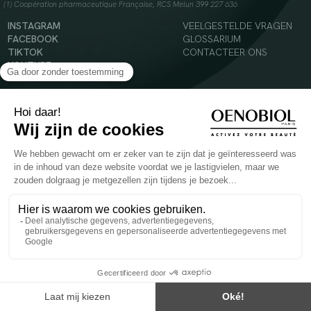
(1) Coopération pharmaceutique Française, RCS Melun 399 227 636
INSTAGRAM
VEELGESTELDE VRAGEN
FACEBOOK
GLOSSARIUM
TIKTOK
CONTACTEER ONS
YOUTUBE
© 2024 Oenobiol Paris
Voedingssupplement dat moet worden geconsumeerd als onderdeel van een gevarieerde,
evenwichtige voeding en een gezonde levensstijl. Aanbevolen dagelijkse dosis niet
overschrijden. Enkel voor volwassenen, buiten het bereik van kinderen houden.