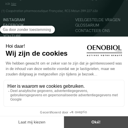
klik
hier
(1) Coopération pharmaceutique Française, RCS Melun 399 227 636
INSTAGRAM
VEELGESTELDE VRAGEN
FACEBOOK
GLOSSARIUM
TIKTOK
CONTACTEER ONS
YOUTUBE
© 2024 Oenobiol Paris
Voedingssupplement dat moet worden geconsumeerd als onderdeel van een gevarieerde,
evenwichtige voeding en een gezonde levensstijl. Aanbevolen dagelijkse dosis niet
overschrijden. Enkel voor volwassenen, buiten het bereik van kinderen houden.