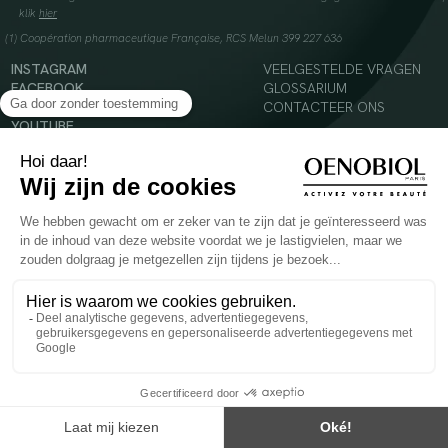
klik
hier
(1) Coopération pharmaceutique Française, RCS Melun 399 227 636
INSTAGRAM
VEELGESTELDE VRAGEN
FACEBOOK
GLOSSARIUM
TIKTOK
CONTACTEER ONS
YOUTUBE
© 2024 Oenobiol Paris
Voedingssupplement dat moet worden geconsumeerd als onderdeel van een gevarieerde,
evenwichtige voeding en een gezonde levensstijl. Aanbevolen dagelijkse dosis niet
overschrijden. Enkel voor volwassenen, buiten het bereik van kinderen houden.