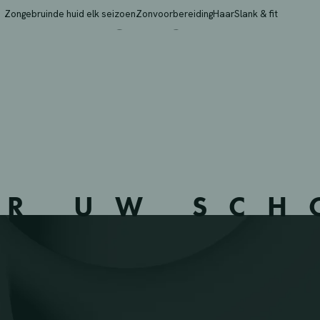
K – MORTSEL – 11371
Zongebruinde huid elk seizoen
Zonvoorbereiding
Haar
Slank & fit
ER UW SC