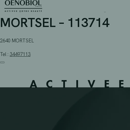
APOTHEEK MARKS FRAN
Skip
to
content
MORTSEL – 113714
2640 MORTSEL
Tel :
34497113
ACTIVE