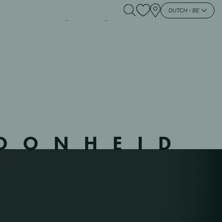
4 – MORTSEL –
DUTCH - BE
HOONHEID