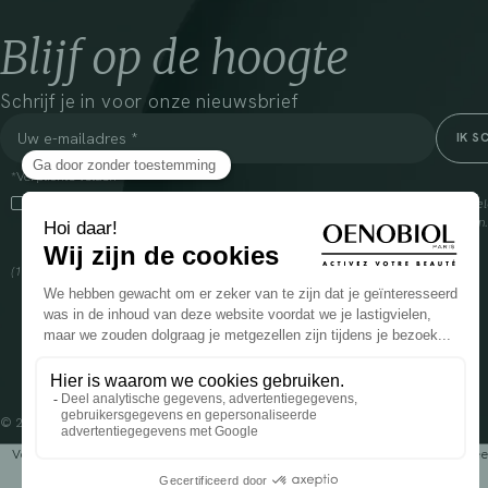
Blijf op de hoogte
Schrijf je in voor onze nieuwsbrief
*Verplichte velden
Door dit vakje aan te vinken, ga ik ermee akkoord dat Cooper(1) de verzam
om mij commerciële informatie te sturen over zijn producten en aanbiedingen
over het beheer van uw gegevens en uw rechten, klik
hier
(1) Coopération pharmaceutique Française, RCS Melun 399 227 636
© 2024 OENOBIOL PARIS
Voedingssupplement dat moet worden geconsumeerd als onderdeel van een gev