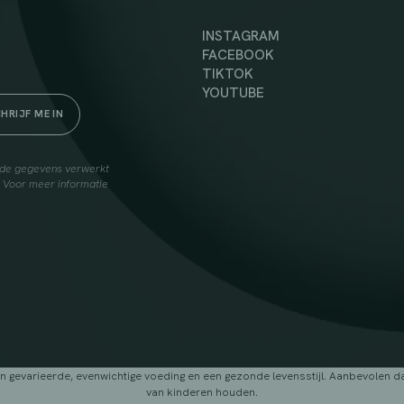
INSTAGRAM
FACEBOOK
TIKTOK
YOUTUBE
elde gegevens verwerkt
. Voor meer informatie
arieerde, evenwichtige voeding en een gezonde levensstijl. Aanbevolen dage
van kinderen houden.