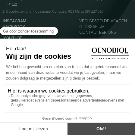
klik
hier
(1) Coopération pharmaceutique Française, RCS Melun 399 227 636
INSTAGRAM
VEELGESTELDE VRAGEN
FACEBOOK
GLOSSARIUM
TIKTOK
CONTACTEER ONS
YOUTUBE
© 2024 Oenobiol Paris
Voedingssupplement dat moet worden geconsumeerd als onderdeel van een gevarieerde,
evenwichtige voeding en een gezonde levensstijl. Aanbevolen dagelijkse dosis niet
overschrijden. Enkel voor volwassenen, buiten het bereik van kinderen houden.