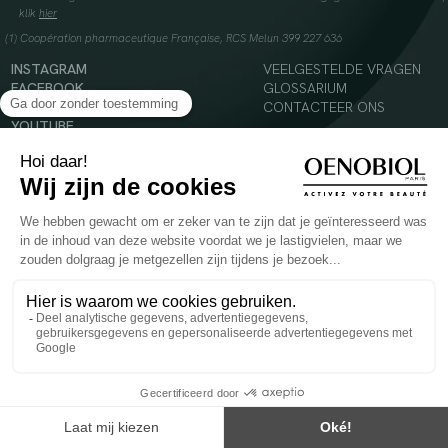
klik
hier
(1) Coopération pharmaceutique Française, RCS Melun 399 227 636
INSTAGRAM
VEELGESTELDE VRAGEN
FACEBOOK
GLOSSARIUM
TIKTOK
CONTACTEER ONS
YOUTUBE
© 2024 Oenobiol Paris
Voedingssupplement dat moet worden geconsumeerd als onderdeel van een gevarieerde,
evenwichtige voeding en een gezonde levensstijl. Aanbevolen dagelijkse dosis niet
overschrijden. Enkel voor volwassenen, buiten het bereik van kinderen houden.