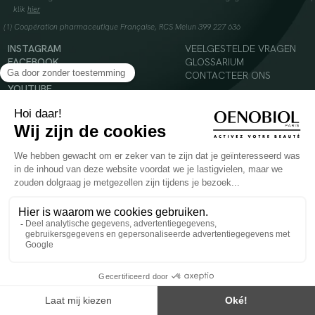
klik
hier
(1) Coopération pharmaceutique Française, RCS Melun 399 227 636
INSTAGRAM
VEELGESTELDE VRAGEN
FACEBOOK
GLOSSARIUM
TIKTOK
CONTACTEER ONS
YOUTUBE
© 2024 Oenobiol Paris
Voedingssupplement dat moet worden geconsumeerd als onderdeel van een gevarieerde,
evenwichtige voeding en een gezonde levensstijl. Aanbevolen dagelijkse dosis niet
overschrijden. Enkel voor volwassenen, buiten het bereik van kinderen houden.