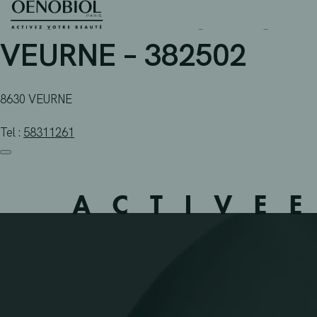
APOTHEEK MORLION – 
Skip
to
content
VEURNE – 382502
8630 VEURNE
Tel :
58311261
ACTIVE