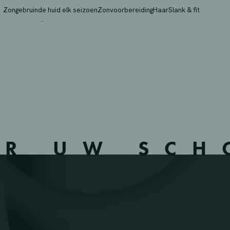
VEURNE – 382502 – VE
Zongebruinde huid elk seizoen
Zonvoorbereiding
Haar
Slank & fit
ER UW SC