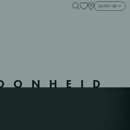
URNE – 3825 –
DUTCH - BE
HOONHEID