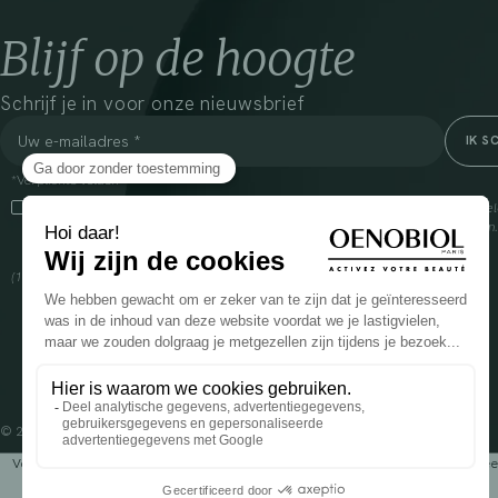
Blijf op de hoogte
Schrijf je in voor onze nieuwsbrief
*Verplichte velden
Door dit vakje aan te vinken, ga ik ermee akkoord dat Cooper(1) de verzam
om mij commerciële informatie te sturen over zijn producten en aanbiedingen
over het beheer van uw gegevens en uw rechten, klik
hier
(1) Coopération pharmaceutique Française, RCS Melun 399 227 636
© 2024 OENOBIOL PARIS
Voedingssupplement dat moet worden geconsumeerd als onderdeel van een gev