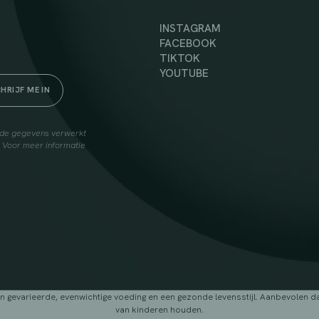
INSTAGRAM
FACEBOOK
TIKTOK
YOUTUBE
elde gegevens verwerkt
. Voor meer informatie
arieerde, evenwichtige voeding en een gezonde levensstijl. Aanbevolen dage
van kinderen houden.