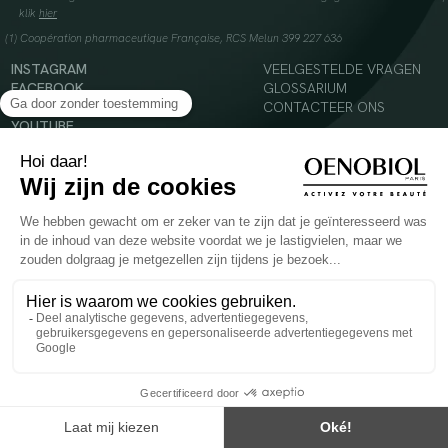
klik
hier
(1) Coopération pharmaceutique Française, RCS Melun 399 227 636
INSTAGRAM
VEELGESTELDE VRAGEN
FACEBOOK
GLOSSARIUM
TIKTOK
CONTACTEER ONS
YOUTUBE
© 2024 Oenobiol Paris
Voedingssupplement dat moet worden geconsumeerd als onderdeel van een gevarieerde,
evenwichtige voeding en een gezonde levensstijl. Aanbevolen dagelijkse dosis niet
overschrijden. Enkel voor volwassenen, buiten het bereik van kinderen houden.