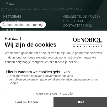
klik
hier
(1) Coopération pharmaceutique Française, RCS Melun 399 227 636
INSTAGRAM
VEELGESTELDE VRAGEN
FACEBOOK
GLOSSARIUM
TIKTOK
CONTACTEER ONS
YOUTUBE
© 2024 Oenobiol Paris
Voedingssupplement dat moet worden geconsumeerd als onderdeel van een gevarieerde,
evenwichtige voeding en een gezonde levensstijl. Aanbevolen dagelijkse dosis niet
overschrijden. Enkel voor volwassenen, buiten het bereik van kinderen houden.