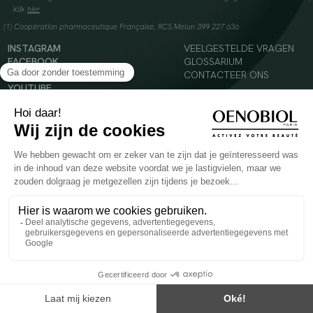
klik
hier
(1) Coopération pharmaceutique Française, RCS Melun 399 227 636
INSTAGRAM
VEELGESTELDE VRAGEN
FACEBOOK
GLOSSARIUM
TIKTOK
CONTACTEER ONS
YOUTUBE
© 2024 Oenobiol Paris
Voedingssupplement dat moet worden geconsumeerd als onderdeel van een gevarieerde,
evenwichtige voeding en een gezonde levensstijl. Aanbevolen dagelijkse dosis niet
overschrijden. Enkel voor volwassenen, buiten het bereik van kinderen houden.