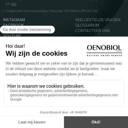
klik
hier
(1) Coopération pharmaceutique Française, RCS Melun 399 227 636
INSTAGRAM
VEELGESTELDE VRAGEN
FACEBOOK
GLOSSARIUM
TIKTOK
CONTACTEER ONS
YOUTUBE
© 2024 Oenobiol Paris
Voedingssupplement dat moet worden geconsumeerd als onderdeel van een gevarieerde,
evenwichtige voeding en een gezonde levensstijl. Aanbevolen dagelijkse dosis niet
overschrijden. Enkel voor volwassenen, buiten het bereik van kinderen houden.