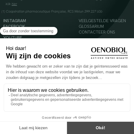
klik
hier
(1) Coopération pharmaceutique Française, RCS Melun 399 227 636
INSTAGRAM
VEELGESTELDE VRAGEN
FACEBOOK
GLOSSARIUM
TIKTOK
CONTACTEER ONS
YOUTUBE
© 2024 Oenobiol Paris
Voedingssupplement dat moet worden geconsumeerd als onderdeel van een gevarieerde,
evenwichtige voeding en een gezonde levensstijl. Aanbevolen dagelijkse dosis niet
overschrijden. Enkel voor volwassenen, buiten het bereik van kinderen houden.