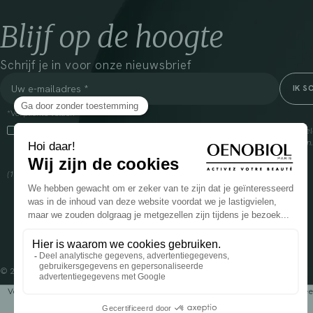
Blijf op de hoogte
Schrijf je in voor onze nieuwsbrief
*Verplichte velden
Door dit vakje aan te vinken, ga ik ermee akkoord dat Cooper(1) de verzam
om mij commerciële informatie te sturen over zijn producten en aanbiedingen
over het beheer van uw gegevens en uw rechten, klik
hier
(1) Coopération pharmaceutique Française, RCS Melun 399 227 636
© 2024 OENOBIOL PARIS
Voedingssupplement dat moet worden geconsumeerd als onderdeel van een gev