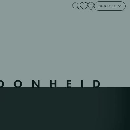
6601 – VI –
DUTCH - BE
HOONHEID