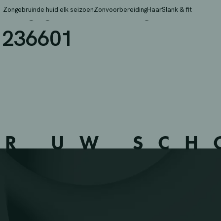
LVOORDE – PEUTIE – 23
Zongebruinde huid elk seizoen
Zonvoorbereiding
Haar
Slank & fit
 236601
ER UW SC