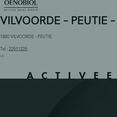
APOTHEEK PEUTIE – VI
Skip
to
content
VILVOORDE – PEUTIE –
1800 VILVOORDE - PEUTIE
Tel :
22511225
ACTIVE