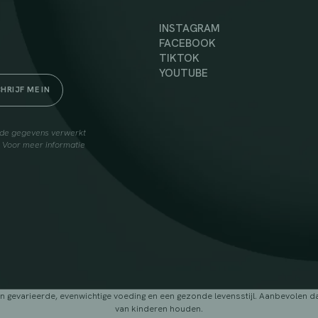
INSTAGRAM
FACEBOOK
TIKTOK
YOUTUBE
elde gegevens verwerkt
. Voor meer informatie
arieerde, evenwichtige voeding en een gezonde levensstijl. Aanbevolen dage
van kinderen houden.