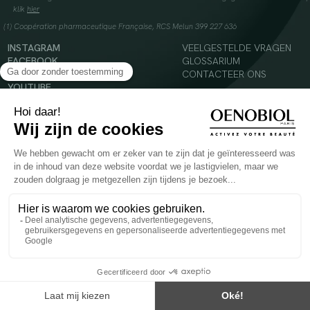
klik
hier
(1) Coopération pharmaceutique Française, RCS Melun 399 227 636
INSTAGRAM
VEELGESTELDE VRAGEN
FACEBOOK
GLOSSARIUM
TIKTOK
CONTACTEER ONS
YOUTUBE
© 2024 Oenobiol Paris
Voedingssupplement dat moet worden geconsumeerd als onderdeel van een gevarieerde,
evenwichtige voeding en een gezonde levensstijl. Aanbevolen dagelijkse dosis niet
overschrijden. Enkel voor volwassenen, buiten het bereik van kinderen houden.