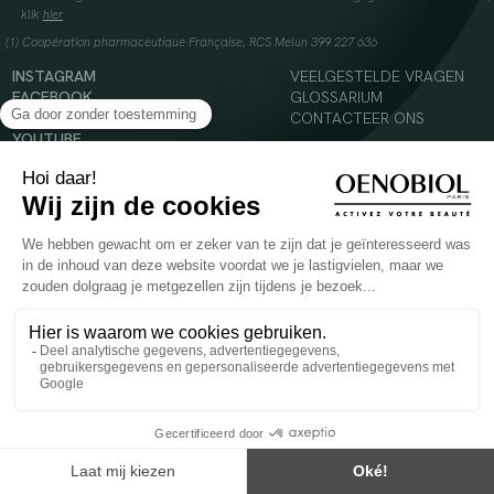
klik
hier
(1) Coopération pharmaceutique Française, RCS Melun 399 227 636
INSTAGRAM
VEELGESTELDE VRAGEN
FACEBOOK
GLOSSARIUM
TIKTOK
CONTACTEER ONS
YOUTUBE
© 2024 Oenobiol Paris
Voedingssupplement dat moet worden geconsumeerd als onderdeel van een gevarieerde,
evenwichtige voeding en een gezonde levensstijl. Aanbevolen dagelijkse dosis niet
overschrijden. Enkel voor volwassenen, buiten het bereik van kinderen houden.