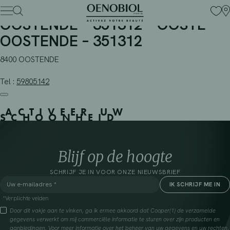
APOTHEEK PHARVEDA BVBA –
Skip
to
OOSTENDE – 351312 – OOSTE –
content
OOSTENDE – 351312
8400 OOSTENDE
Tel :
59805142
ACTIVEER UW
SCHOONHEID
Blijf op de hoogte
SCHRIJF JE IN VOOR ONZE NIEUWSBRIEF
*Verplichte velden
Door dit vakje aan te vinken, ga ik ermee akkoord dat Cooper(1) de verzamelde
gegevens verwerkt om mij commerciële informatie te sturen over zijn producten en
aanbiedingen. Voor meer informatie over het beheer van uw gegevens en uw rechten,