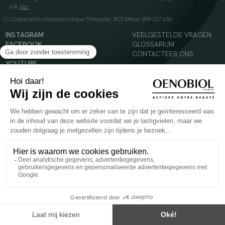
klik
hier
(1) Coopération pharmaceutique Française, RCS Melun 399 227 636
INSTAGRAM
VEELGESTELDE VRAGEN
FACEBOOK
GLOSSARIUM
TIKTOK
CONTACTEER ONS
YOUTUBE
© 2024 Oenobiol Paris
Voedingssupplement dat moet worden geconsumeerd als onderdeel van een gevarieerde,
evenwichtige voeding en een gezonde levensstijl. Aanbevolen dagelijkse dosis niet
overschrijden. Enkel voor volwassenen, buiten het bereik van kinderen houden.