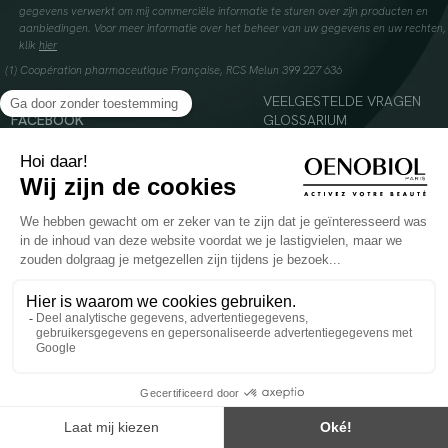
gegevens verwerkt om mij commerciële informatie te sturen over zijn producten en
aanbiedingen. Voor meer informatie over het beheer van uw gegevens en uw rechten,
klik
hier
(1) Coopération pharmaceutique Française, RCS Melun 399 227 636
INSTAGRAM
VEELGESTELDE VRAGEN
FACEBOOK
GLOSSARIUM
TIKTOK
CONTACTEER ONS
YOUTUBE
© 2024 Oenobiol Paris
Voedingssupplement dat moet worden geconsumeerd als onderdeel van een gevarieerde,
evenwichtige voeding en een gezonde levensstijl. Aanbevolen dagelijkse dosis niet
overschrijden. Enkel voor volwassenen, buiten het bereik van kinderen houden.