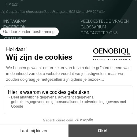
klik
hier
(1) Coopération pharmaceutique Française, RCS Melun 399 227 636
INSTAGRAM
VEELGESTELDE VRAGEN
FACEBOOK
GLOSSARIUM
TIKTOK
CONTACTEER ONS
YOUTUBE
© 2024 Oenobiol Paris
Voedingssupplement dat moet worden geconsumeerd als onderdeel van een gevarieerde,
evenwichtige voeding en een gezonde levensstijl. Aanbevolen dagelijkse dosis niet
overschrijden. Enkel voor volwassenen, buiten het bereik van kinderen houden.