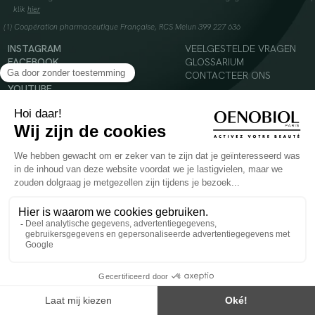
klik
hier
(1) Coopération pharmaceutique Française, RCS Melun 399 227 636
INSTAGRAM
VEELGESTELDE VRAGEN
FACEBOOK
GLOSSARIUM
TIKTOK
CONTACTEER ONS
YOUTUBE
© 2024 Oenobiol Paris
Voedingssupplement dat moet worden geconsumeerd als onderdeel van een gevarieerde,
evenwichtige voeding en een gezonde levensstijl. Aanbevolen dagelijkse dosis niet
overschrijden. Enkel voor volwassenen, buiten het bereik van kinderen houden.