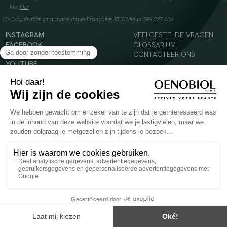
klik
hier
(1) Coopération pharmaceutique Française, RCS Melun 399 227 636
INSTAGRAM
VEELGESTELDE VRAGEN
FACEBOOK
GLOSSARIUM
TIKTOK
CONTACTEER ONS
YOUTUBE
© 2024 Oenobiol Paris
Voedingssupplement dat moet worden geconsumeerd als onderdeel van een gevarieerde,
evenwichtige voeding en een gezonde levensstijl. Aanbevolen dagelijkse dosis niet
overschrijden. Enkel voor volwassenen, buiten het bereik van kinderen houden.