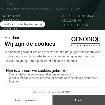
klik
hier
(1) Coopération pharmaceutique Française, RCS Melun 399 227 636
INSTAGRAM
VEELGESTELDE VRAGEN
FACEBOOK
GLOSSARIUM
TIKTOK
CONTACTEER ONS
YOUTUBE
© 2024 Oenobiol Paris
Voedingssupplement dat moet worden geconsumeerd als onderdeel van een gevarieerde,
evenwichtige voeding en een gezonde levensstijl. Aanbevolen dagelijkse dosis niet
overschrijden. Enkel voor volwassenen, buiten het bereik van kinderen houden.