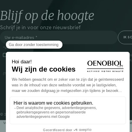
Blijf op de hoogte
Schrijf je in voor onze nieuwsbrief
*Verplichte velden
Door dit vakje aan te vinken, ga ik ermee akkoord dat Cooper(1) de verzam
om mij commerciële informatie te sturen over zijn producten en aanbiedingen
over het beheer van uw gegevens en uw rechten, klik
hier
(1) Coopération pharmaceutique Française, RCS Melun 399 227 636
© 2024 OENOBIOL PARIS
Voedingssupplement dat moet worden geconsumeerd als onderdeel van een gev