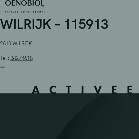
APOTHEEK SMETS FARM
Skip
to
content
WILRIJK – 115913
2610 WILRIJK
Tel :
38274618
ACTIVE