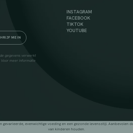
INSTAGRAM
FACEBOOK
TIKTOK
YOUTUBE
elde gegevens verwerkt
. Voor meer informatie
arieerde, evenwichtige voeding en een gezonde levensstijl. Aanbevolen dage
van kinderen houden.