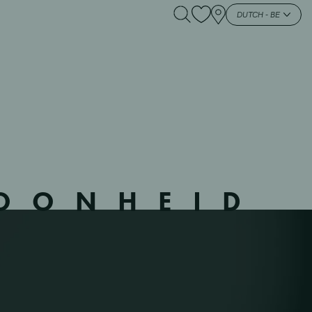
15913 – WIL –
DUTCH - BE
HOONHEID