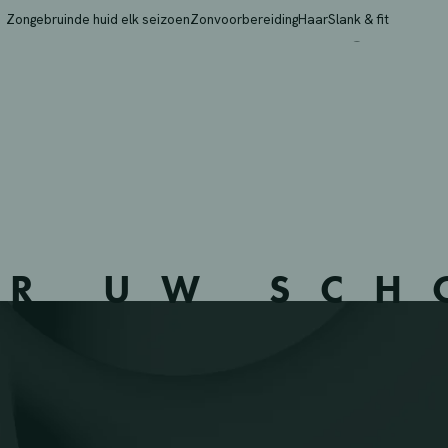
A BVBA – WILRIJK – 1
Zongebruinde huid elk seizoen
Zonvoorbereiding
Haar
Slank & fit
ER UW SC