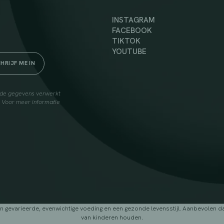
INSTAGRAM
FACEBOOK
TIKTOK
YOUTUBE
elde gegevens verwerkt
. Voor meer informatie
arieerde, evenwichtige voeding en een gezonde levensstijl. Aanbevolen dage
van kinderen houden.