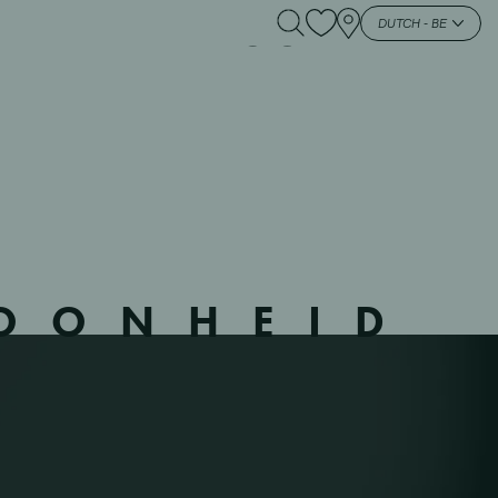
 133103 – OUD –
DUTCH - BE
HOONHEID