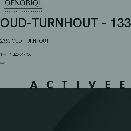
APOTHEEK SNEYERS-S
Skip
to
content
OUD-TURNHOUT – 133
2360 OUD-TURNHOUT
Tel :
14453738
ACTIVE