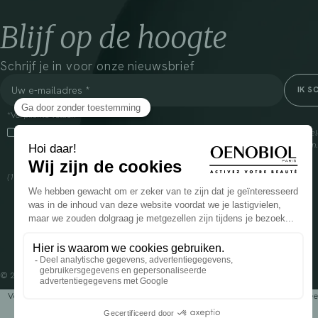
Blijf op de hoogte
Schrijf je in voor onze nieuwsbrief
*Verplichte velden
Door dit vakje aan te vinken, ga ik ermee akkoord dat Cooper(1) de verzam
om mij commerciële informatie te sturen over zijn producten en aanbiedingen
over het beheer van uw gegevens en uw rechten, klik
hier
(1) Coopération pharmaceutique Française, RCS Melun 399 227 636
© 2024 OENOBIOL PARIS
Voedingssupplement dat moet worden geconsumeerd als onderdeel van een gev