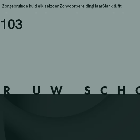
OL – OUD-TURNHOUT –
Zongebruinde huid elk seizoen
Zonvoorbereiding
Haar
Slank & fit
103
ER UW SC