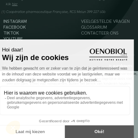
klik
hier
(1) Coopération pharmaceutique Française, RCS Melun 399 227 636
INSTAGRAM
VEELGESTELDE VRAGEN
FACEBOOK
GLOSSARIUM
TIKTOK
CONTACTEER ONS
YOUTUBE
© 2024 Oenobiol Paris
Voedingssupplement dat moet worden geconsumeerd als onderdeel van een gevarieerde,
evenwichtige voeding en een gezonde levensstijl. Aanbevolen dagelijkse dosis niet
overschrijden. Enkel voor volwassenen, buiten het bereik van kinderen houden.