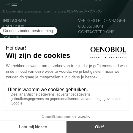
klik
hier
(1) Coopération pharmaceutique Française, RCS Melun 399 227 636
INSTAGRAM
VEELGESTELDE VRAGEN
FACEBOOK
GLOSSARIUM
TIKTOK
CONTACTEER ONS
YOUTUBE
© 2024 Oenobiol Paris
Voedingssupplement dat moet worden geconsumeerd als onderdeel van een gevarieerde,
evenwichtige voeding en een gezonde levensstijl. Aanbevolen dagelijkse dosis niet
overschrijden. Enkel voor volwassenen, buiten het bereik van kinderen houden.